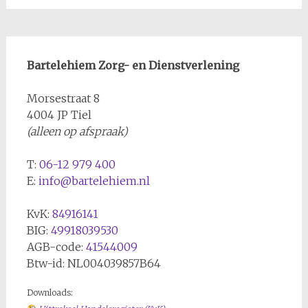
Bartelehiem Zorg- en Dienstverlening
Morsestraat 8
4004 JP Tiel
(alleen op afspraak)
T:
06-12 979 400
E:
info@bartelehiem.nl
KvK:
84916141
BIG:
49918039530
AGB-code:
41544009
Btw-id: NL004039857B64
Downloads: