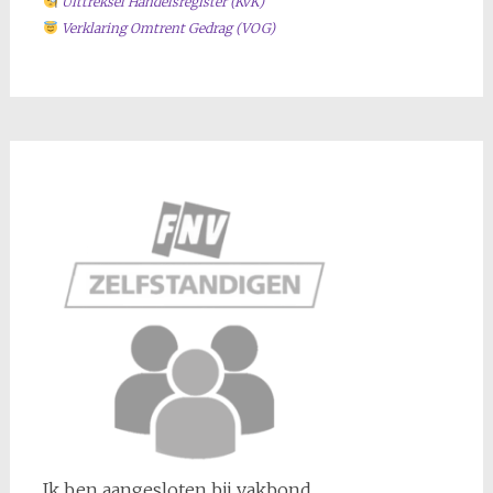
Uittreksel Handelsregiste
r (KvK)
Verklaring Omtrent Gedrag (VOG)
Ik ben aangesloten bij vakbond