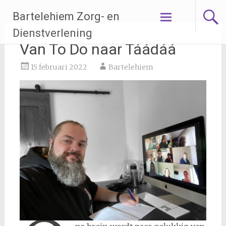
Ga
Bartelehiem Zorg- en
naar
de
Dienstverlening
inhoud
Van To Do naar Táádáá
15 februari 2022
Bartelehiem