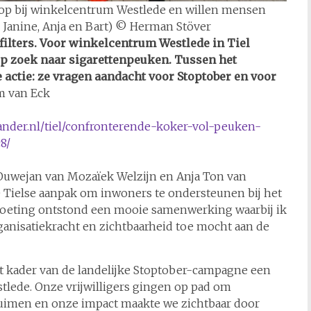
n op bij winkelcentrum Westlede en willen mensen
e, Janine, Anja en Bart) © Herman Stöver
filters. Voor winkelcentrum Westlede in Tiel
 op zoek naar sigarettenpeuken. Tussen het
 actie: ze vragen aandacht voor Stoptober en voor
m van Eck
ander.nl/tiel/confronterende-koker-vol-peuken-
8/
e Ouwejan van Mozaïek Welzijn en Anja Ton van
 Tielse aanpak om inwoners te ondersteunen bij het
moeting ontstond een mooie samenwerking waarbij ik
rganisatiekracht en zichtbaarheid toe mocht aan de
et kader van de landelijke Stoptober-campagne een
tlede. Onze vrijwilligers gingen op pad om
ruimen en onze impact maakte we zichtbaar door