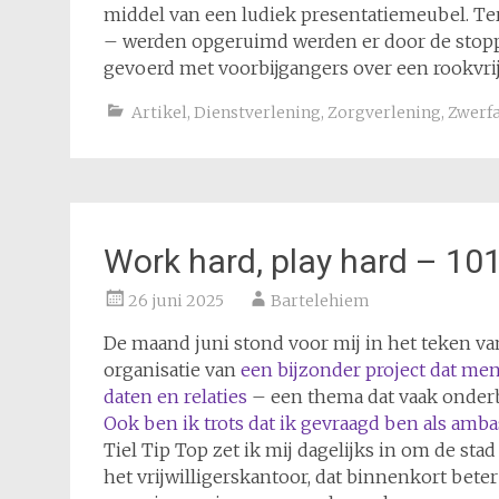
middel van een ludiek presentatiemeubel. Ter
– werden opgeruimd werden er door de stop
gevoerd met voorbijgangers over een rookvri
Artikel
,
Dienstverlening
,
Zorgverlening
,
Zwerfa
Work hard, play hard – 101 
26 juni 2025
Bartelehiem
De maand juni stond voor mij in het teken va
organisatie van
een bijzonder project dat men
daten en relaties
– een thema dat vaak onderbel
Ook ben ik trots dat ik gevraagd ben als amba
Tiel Tip Top zet ik mij dagelijks in om de sta
het vrijwilligerskantoor, dat binnenkort bete