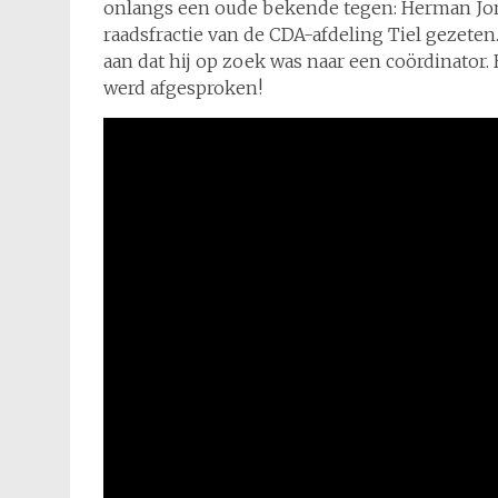
onlangs een oude bekende tegen: Herman Jo
raadsfractie van de CDA-afdeling Tiel gezeten.
aan dat hij op zoek was naar een coördinator. H
werd afgesproken!