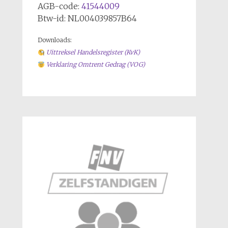
AGB-code:
41544009
Btw-id: NL004039857B64
Downloads:
Uittreksel Handelsregiste
r (KvK)
Verklaring Omtrent Gedrag (VOG)