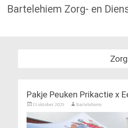
Bartelehiem Zorg- en Diens
Ga
naar
de
Zorg
inhoud
Pakje Peuken Prikactie x E
13 oktober 2025
Bartelehiem