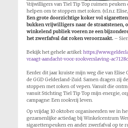
Vrijwilligers van Tiel Tip Top ruimen peuke
helpen om te stoppen met roken. (v.l.n.r. Elis
Een grote doorzichtige koker vol sigaretten
bukken vrijwilligers naar de straatstenen,
winkelend publiek voeren ze een bijzondere
het zwerfafval dat roken veroorzaakt.
– Sie
Bekijk het gehele artikel:
https://www.gelderl
vraagt-aandacht-voor-rookverslaving~ac7128c
Eerder dit jaar kruiste mijn weg die van Elis
de GGD Gelderland-Zuid. Samen dragen zij de
stoppen met roken of vepen. Vanuit die ont
vanuit Stichting Tiel Tip Top mijn energie, o
campagne: Een rookvrij leven.
Op vrijdag 10 oktober organiseerden we in h
gezamenlijke actiedag bij Winkelcentrum Wes
sigarettenpeuken en ander zwerfafval op te 