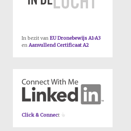
In bezit van
EU Dronebewijs A1-A3
en
Aanvullend Certificaat A2
Click & Connec
t