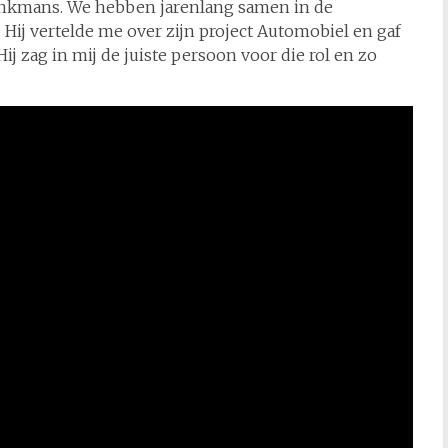
nkmans. We hebben jarenlang samen in de
 Hij vertelde me over zijn project Automobiel en gaf
ij zag in mij de juiste persoon voor die rol en zo