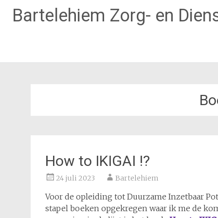
Bartelehiem Zorg- en Diens
Ga
naar
de
Bo
inhoud
How to IKIGAI !?
24 juli 2023
Bartelehiem
Voor de opleiding tot Duurzame Inzetbaar P
stapel boeken opgekregen waar ik me de ko