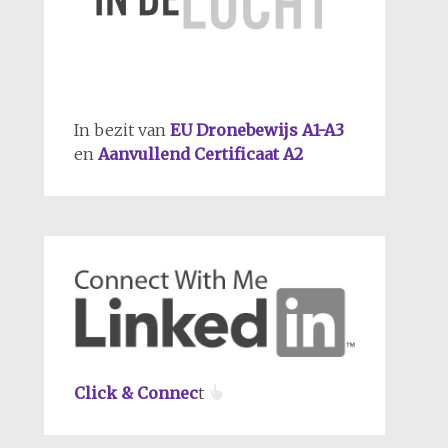
In bezit van
EU Dronebewijs A1-A3
en
Aanvullend Certificaat A2
Click & Connec
t