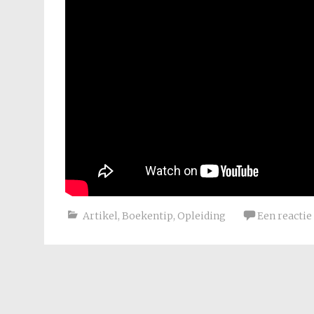
Artikel
,
Boekentip
,
Opleiding
Een reactie