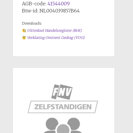
AGB-code:
41544009
Btw-id: NL004039857B64
Downloads:
Uittreksel Handelsregiste
r (KvK)
Verklaring Omtrent Gedrag (VOG)