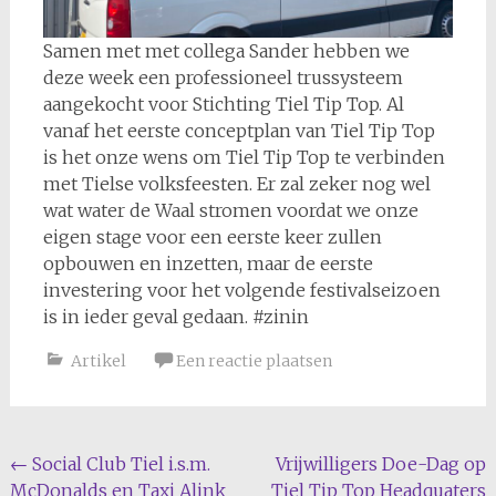
Samen met met collega Sander hebben we
deze week een professioneel trussysteem
aangekocht voor Stichting Tiel Tip Top. Al
vanaf het eerste conceptplan van Tiel Tip Top
is het onze wens om Tiel Tip Top te verbinden
met Tielse volksfeesten. Er zal zeker nog wel
wat water de Waal stromen voordat we onze
eigen stage voor een eerste keer zullen
opbouwen en inzetten, maar de eerste
investering voor het volgende festivalseizoen
is in ieder geval gedaan. #zinin
Artikel
Een reactie plaatsen
Bericht
←
Social Club Tiel i.s.m.
Vrijwilligers Doe-Dag op
McDonalds en Taxi Alink
Tiel Tip Top Headquaters