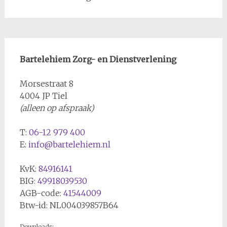
Bartelehiem Zorg- en Dienstverlening
Morsestraat 8
4004 JP Tiel
(alleen op afspraak)
T:
06-12 979 400
E:
info@bartelehiem.nl
KvK:
84916141
BIG:
49918039530
AGB-code:
41544009
Btw-id: NL004039857B64
Downloads: