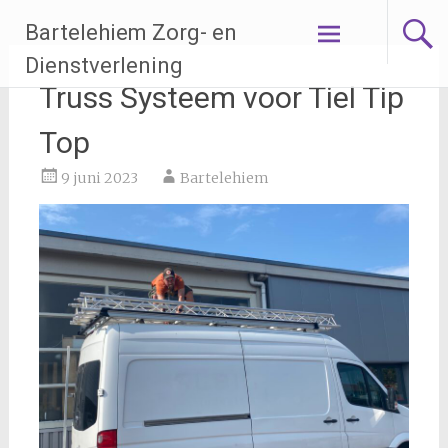
Ga
Bartelehiem Zorg- en
naar
de
Dienstverlening
inhoud
Truss Systeem voor Tiel Tip
Top
9 juni 2023
Bartelehiem