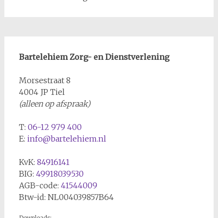
Bartelehiem Zorg- en Dienstverlening
Morsestraat 8
4004 JP Tiel
(alleen op afspraak)
T:
06-12 979 400
E:
info@bartelehiem.nl
KvK:
84916141
BIG:
49918039530
AGB-code:
41544009
Btw-id: NL004039857B64
Downloads: