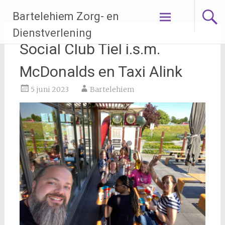
Ga
Bartelehiem Zorg- en
naar
de
Dienstverlening
inhoud
Social Club Tiel i.s.m.
McDonalds en Taxi Alink
5 juni 2023
Bartelehiem