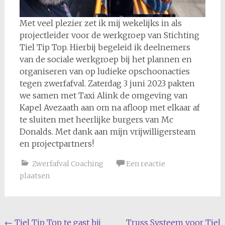
Met veel plezier zet ik mij wekelijks in als
projectleider voor de werkgroep van Stichting
Tiel Tip Top. Hierbij begeleid ik deelnemers
van de sociale werkgroep bij het plannen en
organiseren van op ludieke opschoonacties
tegen zwerfafval. Zaterdag 3 juni 2023 pakten
we samen met Taxi Alink de omgeving van
Kapel Avezaath aan om na afloop met elkaar af
te sluiten met heerlijke burgers van Mc
Donalds. Met dank aan mijn vrijwilligersteam
en projectpartners!
Zwerfafval Coaching
Een reactie
plaatsen
Bericht
←
Tiel Tip Top te gast bij
Truss Systeem voor Tiel