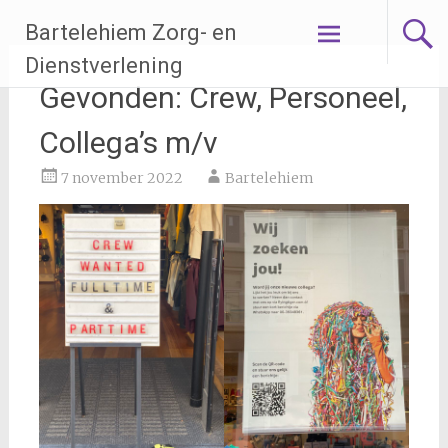
Ga
Bartelehiem Zorg- en
naar
de
Dienstverlening
inhoud
Gevonden: Crew, Personeel,
Collega’s m/v
7 november 2022
Bartelehiem