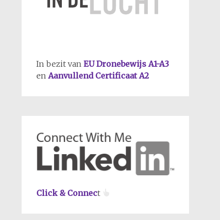
In bezit van
EU Dronebewijs A1-A3
en
Aanvullend Certificaat A2
Click & Connec
t