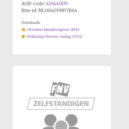
AGB-code:
41544009
Btw-id: NL004039857B64
Downloads:
Uittreksel Handelsregiste
r (KvK)
Verklaring Omtrent Gedrag (VOG)