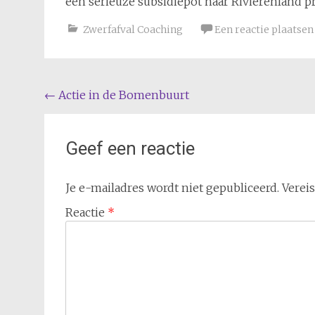
een serieuze subsidiepot naar Rivierenland p
Zwerfafval Coaching
Een reactie plaatsen
Bericht
←
Actie in de Bomenbuurt
navigatie
Geef een reactie
Je e-mailadres wordt niet gepubliceerd.
Verei
Reactie
*