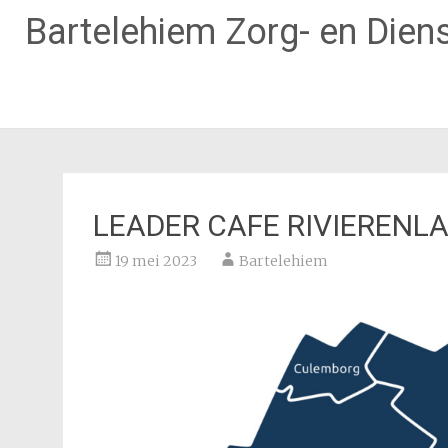
Bartelehiem Zorg- en Diens
Ga
naar
de
inhoud
LEADER CAFE RIVIERENL
19 mei 2023
Bartelehiem